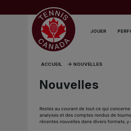
Sauter au menu principal
Sauter au contenu principal
Sauter au pied de page
JOUER
PERF
ACCUEIL
NOUVELLES
Nouvelles
Restez au courant de tout ce qui concerne
analyses et des comptes rendus de tournois
récentes nouvelles dans divers formats, y 