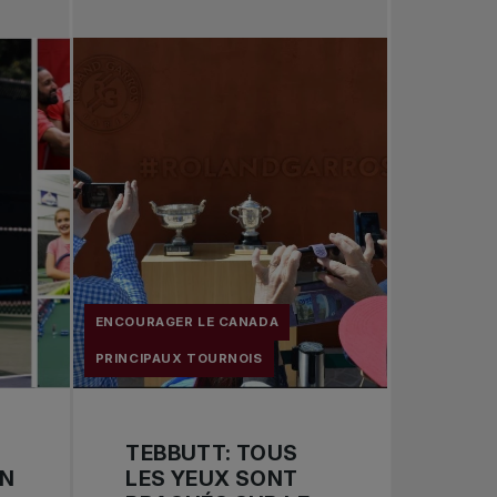
Toutes les nouvelles
Tennis professionnel
Redéfinir le jeu
Tournois nationaux
ENCOURAGER LE CANADA
PRINCIPAUX TOURNOIS
TEBBUTT: TOUS
AN
LES YEUX SONT