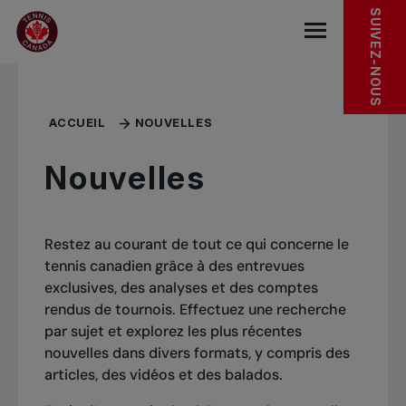
Sauter au menu principal
Sauter au contenu principal
Sauter au pied de page
SUIVEZ-NOUS
base.navigat
ACCUEIL
NOUVELLES
Nouvelles
Restez au courant de tout ce qui concerne le
tennis canadien grâce à des entrevues
exclusives, des analyses et des comptes
rendus de tournois. Effectuez une recherche
par sujet et explorez les plus récentes
nouvelles dans divers formats, y compris des
articles, des vidéos et des balados.