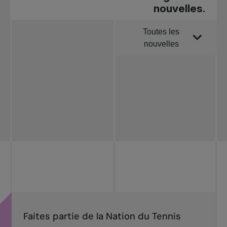
nouvelles.
Toutes les
Trier par
nouvelles
Toutes les
nouvelles
Tennis
professionnel
Redéfinir le jeu
Tournois
nationaux
Faites partie de la Nation du Tennis