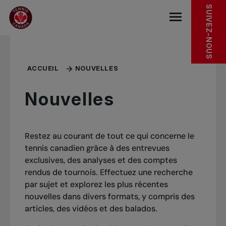
Sauter au menu principal
Sauter au contenu principal
Sauter au pied de page
SUIVEZ-NOUS
base.navigat
ACCUEIL
NOUVELLES
Nouvelles
Restez au courant de tout ce qui concerne le
tennis canadien grâce à des entrevues
exclusives, des analyses et des comptes
rendus de tournois. Effectuez une recherche
par sujet et explorez les plus récentes
nouvelles dans divers formats, y compris des
articles, des vidéos et des balados.