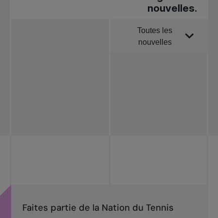
nouvelles.
Toutes les
Trier par
nouvelles
Toutes les
nouvelles
Tennis
professionnel
Redéfinir le jeu
Tournois
nationaux
Faites partie de la Nation du Tennis