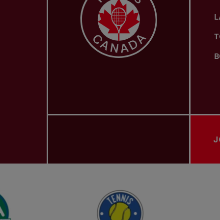
L
T
B
J
ASSOCIATIONS PROVINCIALES DE TENNIS