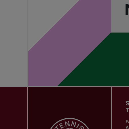
S
T
F
A