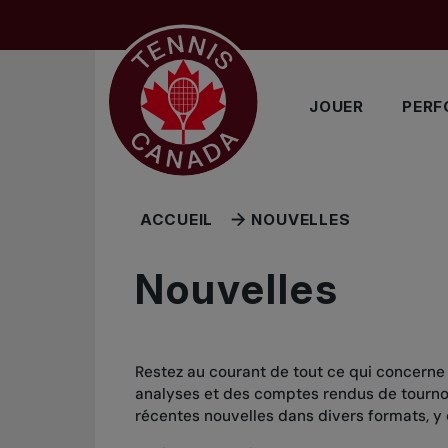
Sauter au menu principal
Sauter au contenu principal
Sauter au pied de page
JOUER
PERF
ACCUEIL
NOUVELLES
Nouvelles
Restez au courant de tout ce qui concerne
analyses et des comptes rendus de tournois
récentes nouvelles dans divers formats, y 