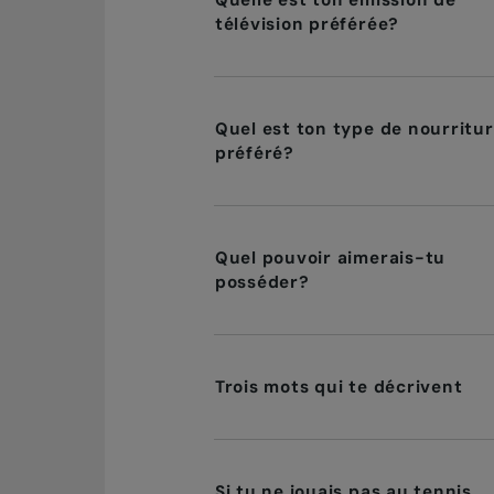
Quelle est ton émission de
télévision préférée?
Quel est ton type de nourritu
préféré?
Quel pouvoir aimerais-tu
posséder?
Trois mots qui te décrivent
Si tu ne jouais pas au tennis,