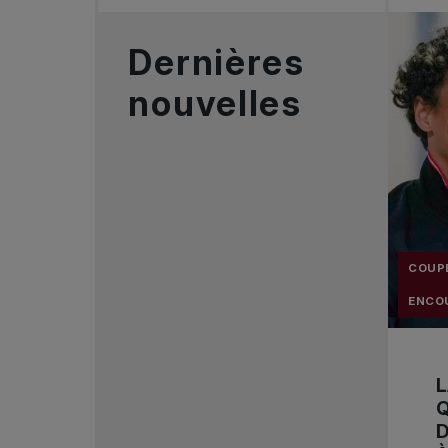
Dernières
nouvelles
COUPE
ENCO
L
Q
D