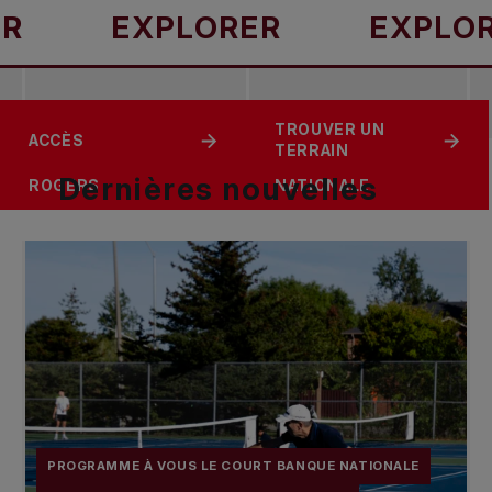
EXPLORER
EXPLORER
PROGRAMME DE
PROGRAMME À
TROUVER UN
ACCÈS
COURTS PUBLICS
VOUS LE COURT
TERRAIN
INTÉRIEURS
BANQUE
Dernières
nouvelles
ROGERS
NATIONALE
PROGRAMME À VOUS LE COURT BANQUE NATIONALE