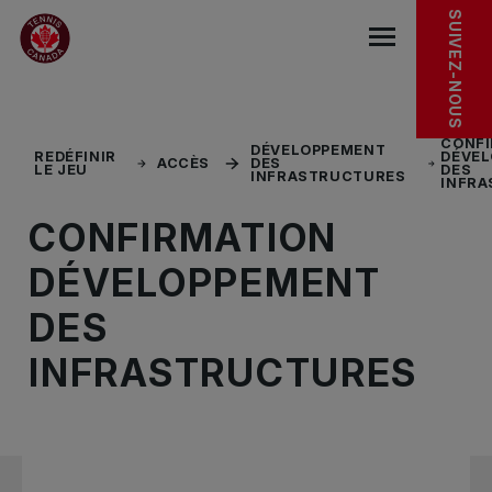
Sauter au menu principal
Sauter au contenu principal
Sauter au pied de page
EXPLORER
SUIVEZ-NOUS
base.navigat
CONFI
DÉVELOPPEMENT
REDÉFINIR
DÉVE
ACCÈS
DES
LE JEU
DES
INFRASTRUCTURES
INFR
CONFIRMATION
DÉVELOPPEMENT
DES
INFRASTRUCTURES