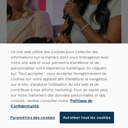
Ce site web utilise des cookies pour collecter des
informations sur la manière dont vous interagissez avec
notre site web et nous permettre d'améliorer et de
personnaliser votre expérience numérique. En cliquant
sur "Tout accepter", vous acceptez l'enregistrement de
cookies sur votre appareil afin d'améliorer la navigation
sur le site, d'analyser l'utilisation du site web et de
Présentation du laboratoire de
contribuer à nos efforts marketing. Pour en savoir plus
l’équité
sur notre traitement des données personnelles et des
cookies, veuillez consulter notre
Politique de
Confidentialité
.
Le laboratoire de l’équité est une nouvelle
Paramètres des cookies
Autoriser tous les cookies
initiative de HORS PAIR. Il offre un espace
dédié à la prochaine génération de leaders