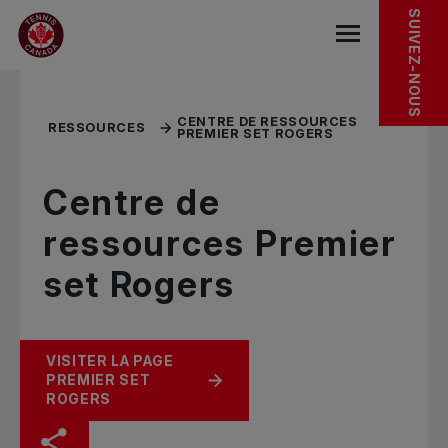
Sauter au menu principal
Sauter au contenu principal
Sauter au pied de page
RESSOURCES CONNEXES
SUIVEZ-NOUS
base.navigat
CENTRE DE RESSOURCES
RESSOURCES
PREMIER SET ROGERS
Centre de
ressources Premier
set Rogers
VISITER LA PAGE
PREMIER SET
ROGERS