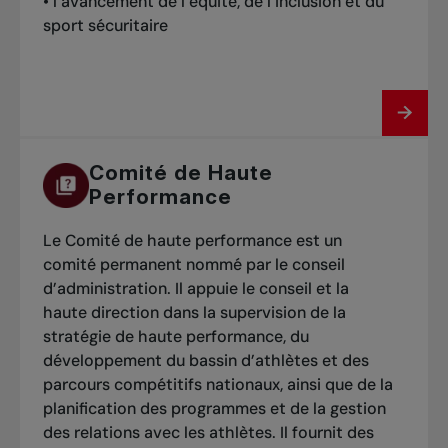
• l’avancement de l’équité, de l’inclusion et du
et d’équipement, et plusieurs peuvent être 
sport sécuritaire
réalisées à l’intérieur comme à l’extérieur. 
Certaines peuvent être faites individuellement, 
mais elles sont encore plus amusantes lorsque 
toute la famille y participe. Nous encourageons 
les parents et les frères et sœurs à bouger 
ensemble et à partager le plaisir.
Comité de Haute
Performance
Enfin, le 
 peut être imprimé 
et utilisé par toute la communauté, que ce soit 
Le Comité de haute performance est un
pour des activités hors court dans un camp, à 
comité permanent nommé par le conseil
l’école ou à la maison.
d’administration. Il appuie le conseil et la
Liens vers les ressources :
haute direction dans la supervision de la
stratégie de haute performance, du
développement du bassin d’athlètes et des
parcours compétitifs nationaux, ainsi que de la
planification des programmes et de la gestion
des relations avec les athlètes. Il fournit des