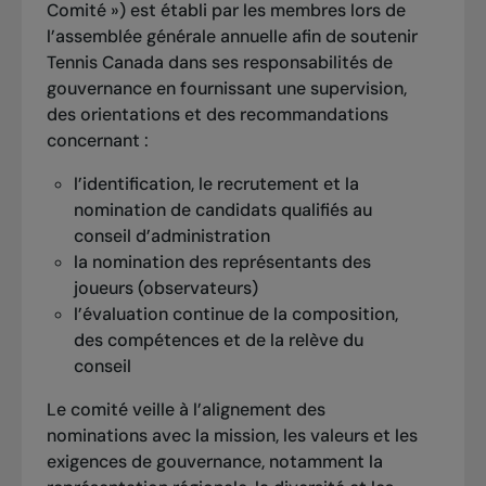
Comité ») est établi par les membres lors de
adopter l’identité « je suis un joueur de tennis 
l’assemblée générale annuelle afin de soutenir
», et
Tennis Canada dans ses responsabilités de
gouvernance en fournissant une supervision,
Approche centrée sur le joueur : des activités 
des orientations et des recommandations
adaptées à l’enfant plutôt que d’essayer de 
concernant :
faire entrer l’enfant dans des activités qui ne 
lui conviennent pas.
l’identification, le recrutement et la
nomination de candidats qualifiés au
Le
 TENNIS U6
 accélérera la progression des 
conseil d’administration
jeunes joueurs grâce à des jeux généraux et 
la nomination des représentants des
spécifiques au tennis qui développent la 
joueurs (observateurs)
littératie physique (agilité, équilibre, 
l’évaluation continue de la composition,
coordination), ainsi que les habiletés 
des compétences et de la relève du
émotionnelles, mentales et sociales. Les 
conseil
activités sont conçues de manière à encourager 
un comportement actif et à réduire le temps 
Le comité veille à l’alignement des
d’attente en ligne.
nominations avec la mission, les valeurs et les
exigences de gouvernance, notamment la
Le programme intègre les 6 mouvements 