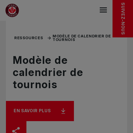
Sauter au menu principal
Sauter au contenu principal
Sauter au pied de page
RESSOURCES CONNEXES
SUIVEZ-NOUS
base.navigat
MODÈLE DE CALENDRIER DE
RESSOURCES
TOURNOIS
Modèle de
calendrier de
tournois
EN SAVOIR PLUS