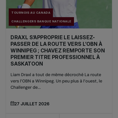
Simple: Aidan MAYO (USA)
Double:
Robert CASH (USA) / JJ TRACY (USA)
TOURNOIS AU CANADA
CHALLENGERS BANQUE NATIONALE
2023
DRAXL S’APPROPRIE LE LAISSEZ-
Simple: Zizou BERG (BEL)
PASSER DE LA ROUTE VERS L’OBN À
Double: Andre GORANSON (SWE) / Tobby
WINNIPEG ; CHAVEZ REMPORTE SON
SAMUEL (GBR)
PREMIER TITRE PROFESSIONNEL À
SASKATOON
2022
Liam Draxl a tout de même décroché La route
vers l’OBN a Winnipeg. Un peu plus à l’ouest, le
Simple: Vasek POSPISIL (CAN)
Challenger de...
Double: Julian CASH (GBR) / Henry PATTEN
(GBR)
27 JUILLET 2026
2020