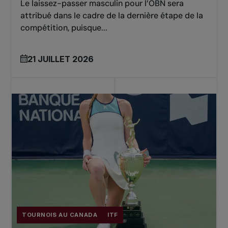
Le laissez-passer masculin pour l’OBN sera
attribué dans le cadre de la dernière étape de la
2017
compétition, puisque...
Simple: Denis SHAPOVALOV (CAN)
Double: Sam GOTH (AUS) / Adil SHAMASDIN
21 JUILLET 2026
(CAN)
2016
Simple: Daniel Evans (GBR)
Double: James CERRATANI (USA) / Max
SCHNUR (USA)
2015
Simple: John-Patrick SMITH (AUS)
TOURNOIS AU CANADA
ITF
Double: Philip BESTER (CAN) / Chris GUCCIONE