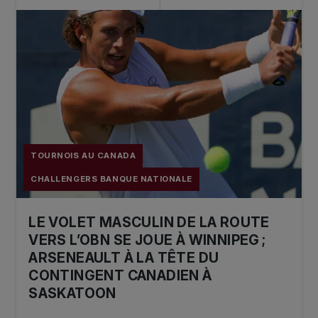
Simple: Maxime CRESSY (USA)
Double: Manuel GUINARD (FRA) / Arthur
RINDERKNECH (FRA)
2019
Simple: Ricardas Berankis (LTU)
TOURNOIS AU CANADA
Double: Scott CLAYTON (GBR) / Adil
SHAMASDIN (CAN)
CHALLENGERS BANQUE NATIONALE
_____________________________________________
LE VOLET MASCULIN DE LA ROUTE
VERS L’OBN SE JOUE À WINNIPEG ;
2018
ARSENEAULT À LA TÊTE DU
CONTINGENT CANADIEN À
Simple: Denis KUDLA (USA)
SASKATOON
Double: Joris DE LOORE (BEL) / Frederik
NIELSEN (DAN)