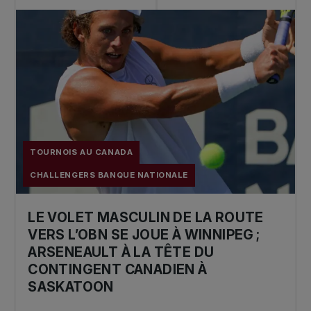
Simple: Maxime CRESSY (USA)
Double: Manuel GUINARD (FRA) / Arthur
RINDERKNECH (FRA)
2019
Simple: Ricardas Berankis (LTU)
TOURNOIS AU CANADA
Double: Scott CLAYTON (GBR) / Adil
SHAMASDIN (CAN)
CHALLENGERS BANQUE NATIONALE
_____________________________________________
LE VOLET MASCULIN DE LA ROUTE
VERS L’OBN SE JOUE À WINNIPEG ;
2018
ARSENEAULT À LA TÊTE DU
CONTINGENT CANADIEN À
Simple: Denis KUDLA (USA)
SASKATOON
Double: Joris DE LOORE (BEL) / Frederik
NIELSEN (DAN)