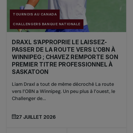
Simple: Aidan MAYO (USA)
Double:
Robert CASH (USA) / JJ TRACY (USA)
TOURNOIS AU CANADA
CHALLENGERS BANQUE NATIONALE
2023
DRAXL S’APPROPRIE LE LAISSEZ-
Simple: Zizou BERG (BEL)
PASSER DE LA ROUTE VERS L’OBN À
Double: Andre GORANSON (SWE) / Tobby
WINNIPEG ; CHAVEZ REMPORTE SON
SAMUEL (GBR)
PREMIER TITRE PROFESSIONNEL À
SASKATOON
2022
Liam Draxl a tout de même décroché La route
vers l’OBN a Winnipeg. Un peu plus à l’ouest, le
Simple: Vasek POSPISIL (CAN)
Challenger de...
Double: Julian CASH (GBR) / Henry PATTEN
(GBR)
27 JUILLET 2026
2020