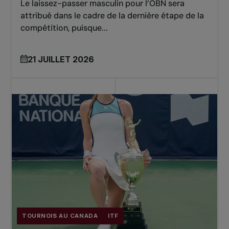
Le laissez-passer masculin pour l’OBN sera
attribué dans le cadre de la dernière étape de la
2017
compétition, puisque...
Simple: Denis SHAPOVALOV (CAN)
Double: Sam GOTH (AUS) / Adil SHAMASDIN
21 JUILLET 2026
(CAN)
2016
Simple: Daniel Evans (GBR)
Double: James CERRATANI (USA) / Max
SCHNUR (USA)
2015
Simple: John-Patrick SMITH (AUS)
TOURNOIS AU CANADA
ITF
Double: Philip BESTER (CAN) / Chris GUCCIONE