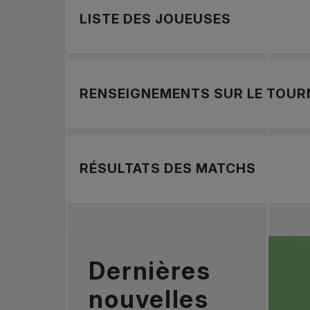
Devenez bénévole au Chall
LISTE DES JOUEUSES
Le Championnat Banque Nationale de Sague
professionnel, retraité ou simplement pa
Restez à l’affût pour la liste des joueuses 
En joignant notre équipe, vous contribuere
RENSEIGNEMENTS SUR LE TOUR
enrichissante.
La 19e édition du Challenger Banque Natio
RÉSULTATS DES MATCHS
Revenez après le début du tournoi pour cons
Dernières
nouvelles