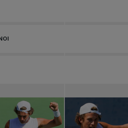
enger Banque Nationale de Saguenay
nay ne seraient pas possible sans l’implication généreuse
ssionné de tennis, votre aide est précieuse pour faire de c
2026.
z à la réussite d’un tournoi de haut calibre, tout en vivant
NOI
nale de Saguenay: du 18 au 25 octobre prochain au Club de Te
ulter les résultats des matchs ici !