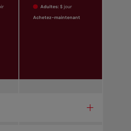
oir
Adultes:
$ jour
Achetez-maintenant