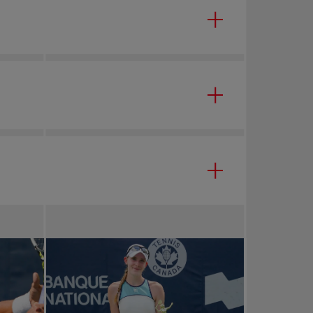
 de nos bénévoles. Que vous soyez étudiant,
e tournoi un événement mémorable.
 une expérience humaine et sportive
nnis intérieur Saguenay.