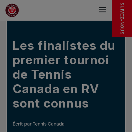
Sauter au menu principal
Sauter au contenu principal
Sauter au pied de page
DANS LES NOUVELLES
SUIVEZ-NOUS
base.navigat
Les finalistes du
premier tournoi
de Tennis
Canada en RV
sont connus
Écrit par Tennis Canada