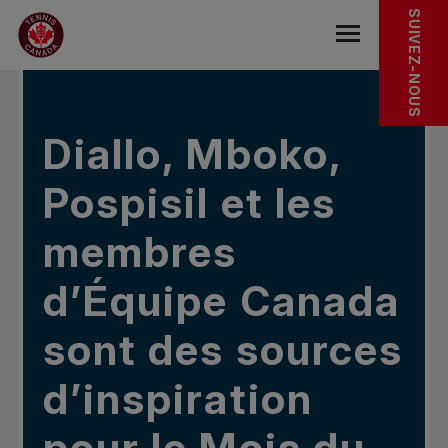
Sauter au menu principal
Sauter au contenu principal
Sauter au pied de page
Dans les nouvelles
SUIVEZ-NOUS
base.navigat
Diallo, Mboko,
Pospisil et les
membres
d’Équipe Canada
sont des sources
d’inspiration