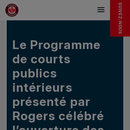
Sauter au menu principal
Sauter au contenu principal
Sauter au pied de page
DANS LES NOUVELLES
SUIVEZ-NOUS
base.navigat
Le Programme
de courts
publics
intérieurs
présenté par
Rogers célébré