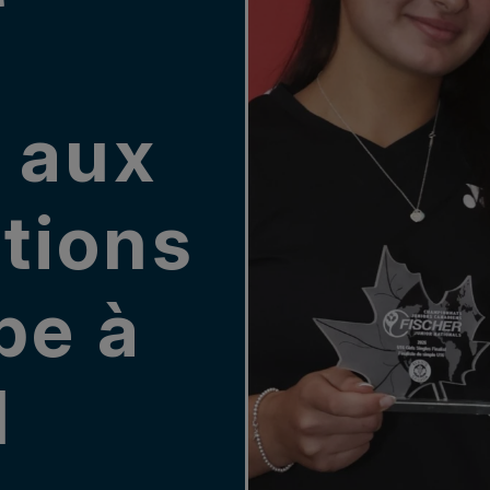
 aux
ations
pe à
l