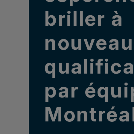
briller à
nouveau
qualific
par équi
Montréa