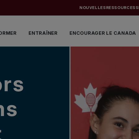
NOUVELLES
RESSOURCES
S
ORMER
ENTRAÎNER
ENCOURAGER LE CANADA
ors
ns
t