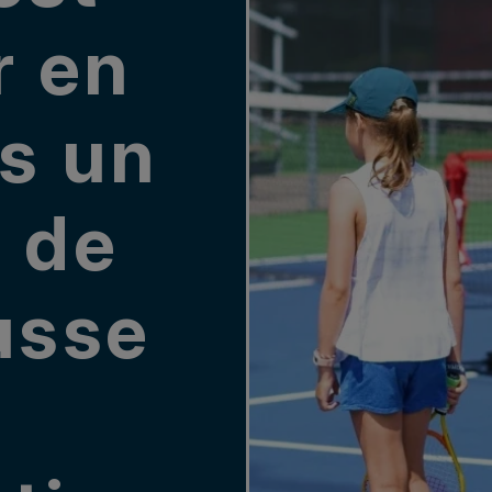
r en
ns un
 de
usse