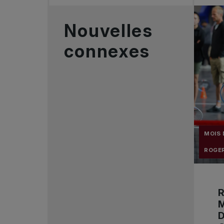
Nouvelles
connexes
MOIS 
ROGER
R
M
D