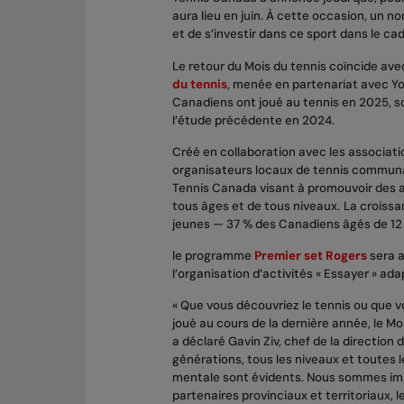
aura lieu en juin. À cette occasion, un 
et de s’investir dans ce sport dans le c
Le retour du Mois du tennis coïncide ave
du tennis
, menée en partenariat avec Yo
Canadiens ont joué au tennis en 2025, so
l’étude précédente en 2024.
Créé en collaboration avec les associatio
organisateurs locaux de tennis communaut
Tennis Canada visant à promouvoir des a
tous âges et de tous niveaux.
La croissa
jeunes — 37 % des Canadiens âgés de 12 
le programme
Premier set Rogers
sera a
l’organisation d’activités « Essayer » a
« Que vous découvriez le tennis ou que vo
joué au cours de la dernière année, le Moi
a déclaré Gavin Ziv, chef de la direction
générations, tous les niveaux et toutes le
mentale sont évidents. Nous sommes impa
partenaires provinciaux et territoriaux, l