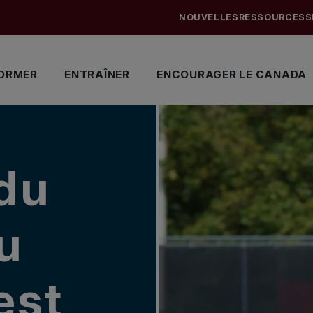
NOUVELLES
RESSOURCES
S
ORMER
ENTRAÎNER
ENCOURAGER LE CANADA
du
u
est