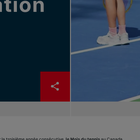
ation
 la troisième année consécutive,
le Mois du tennis
au Canada