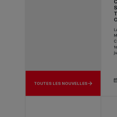
S
T
O
L
M
C
t
j
TOUTES LES NOUVELLES