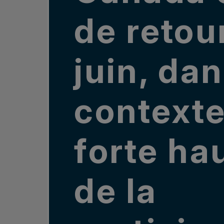
de retou
juin, da
contexte
forte ha
de la