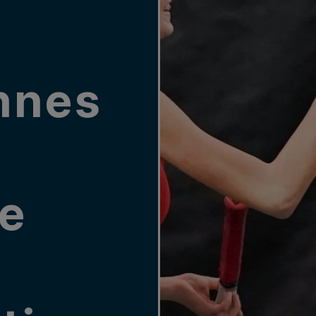
nnes
e