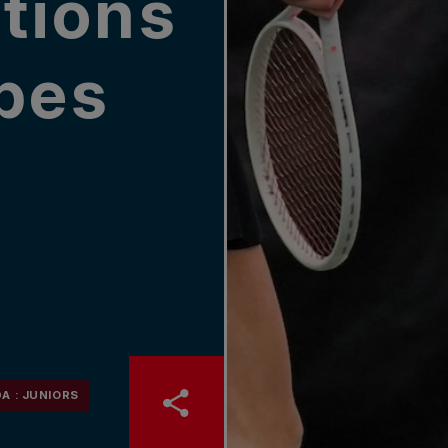
ations
pes
A : JUNIORS