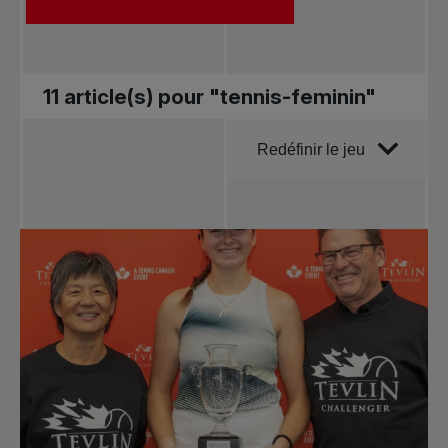
11 article(s) pour "tennis-feminin"
Trier par
Redéfinir le jeu
Toutes les
nouvelles
Tennis
professionnel
Redéfinir le jeu
Tournois
nationaux