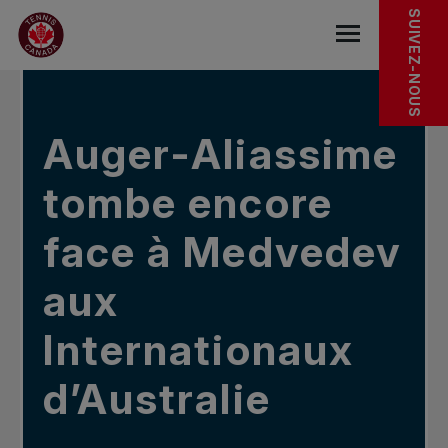
Sauter au menu principal
Sauter au contenu principal
Sauter au pied de page
DANS LES NOUVELLES
SUIVEZ-NOUS
base.navigat
Auger-Aliassime
tombe encore
face à Medvedev
aux
Internationaux
d’Australie