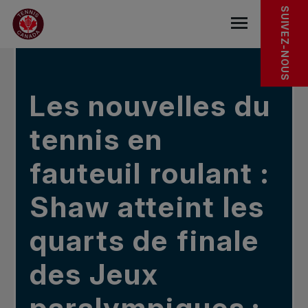
Sauter au menu principal
Sauter au contenu principal
Sauter au pied de page
DANS LES NOUVELLES
SUIVEZ-NOUS
base.navigat
Les nouvelles du
tennis en
fauteuil roulant :
Shaw atteint les
quarts de finale
des Jeux