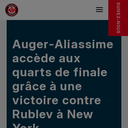
Sauter au menu principal
Sauter au contenu principal
Sauter au pied de page
DANS LES NOUVELLES
SUIVEZ-NOUS
base.navigat
Auger-Aliassime
accède aux
quarts de finale
grâce à une
victoire contre
Rublev à New