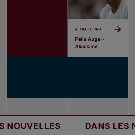
ATHLÈTE PRO
Félix Auger-
Aliassime
OUVELLES
DANS LES NOU