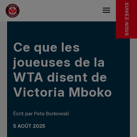
Sauter au menu principal
Sauter au contenu principal
Sauter au pied de page
DANS LES NOUVELLES
SUIVEZ-NOUS
base.navigat
Ce que les
joueuses de la
WTA disent de
Victoria Mboko
Écrit par Pete Borkowski
5 AOÛT 2025