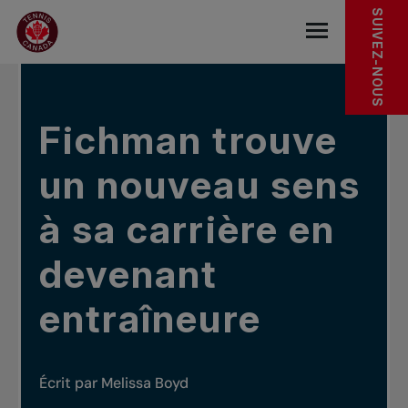
Sauter au menu principal
Sauter au contenu principal
Sauter au pied de page
DANS LES NOUVELLES
SUIVEZ-NOUS
base.navigat
Fichman trouve
un nouveau sens
à sa carrière en
devenant
entraîneure
Écrit par Melissa Boyd