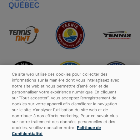
Ce site web utilise des cookies pour collecter des
informations sur la manière dont vous interagissez avec
notre site web et nous permettre d'améliorer et de
personnaliser votre expérience numérique. En cliquant
sur "Tout accepter", vous acceptez l'enregistrement de
cookies sur votre appareil afin d'améliorer la navigation
sur le site, d'analyser l'utilisation du site web et de
contribuer à nos efforts marketing. Pour en savoir plus
Politique de confidentialité
sur notre traitement des données personnelles et des
cookies, veuillez consulter notre
Politique de
Paramètres des cookies
Confidentialité
.