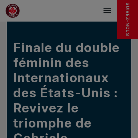
Sauter au menu principal
Sauter au contenu principal
Sauter au pied de page
DANS LES NOUVELLES
SUIVEZ-NOUS
base.navigat
Finale du double
féminin des
Internationaux
des États-Unis :
Revivez le
triomphe de