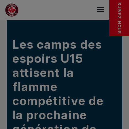
Sauter au menu principal
Sauter au contenu principal
Sauter au pied de page
DANS LES NOUVELLES
SUIVEZ-NOUS
base.navigat
Les camps des
espoirs U15
attisent la
flamme
compétitive de
la prochaine