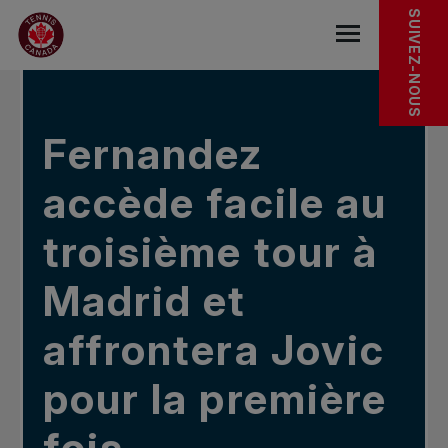
Sauter au menu principal
Sauter au contenu principal
Sauter au pied de page
DANS LES NOUVELLES
SUIVEZ-NOUS
base.navigat
Fernandez
accède facile au
troisième tour à
Madrid et
affrontera Jovic
pour la première