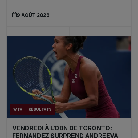
9 AOÛT 2026
WTA
RÉSULTATS
VENDREDI À L’OBN DE TORONTO :
FERNANDEZ SURPREND ANDREEVA