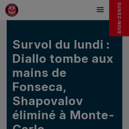
Sauter au menu principal
Sauter au contenu principal
Sauter au pied de page
DANS LES NOUVELLES
SUIVEZ-NOUS
base.navigat
Survol du lundi :
Diallo tombe aux
mains de
Fonseca,
Shapovalov
éliminé à Monte-