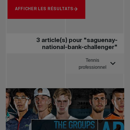
AFFICHER LES RÉSULTATS
3 article(s) pour "saguenay-
national-bank-challenger"
Tennis
Trier par
professionnel
Toutes les
nouvelles
Tennis
professionnel
Redéfinir le jeu