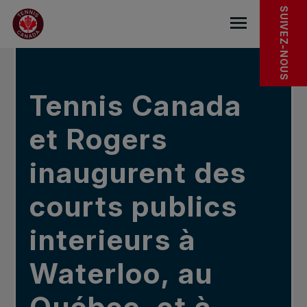
Sauter au menu principal
Sauter au contenu principal
Sauter au pied de page
DANS LES NOUVELLES
SUIVEZ-NOUS
base.navigat
Tennis Canada
et Rogers
inaugurent des
courts publics
interieurs à
Waterloo, au