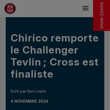
Sauter au menu principal
Sauter au contenu principal
Sauter au pied de page
DANS LES NOUVELLES
SUIVEZ-NOUS
base.navigat
Chirico remporte
le Challenger
Tevlin ; Cross est
finaliste
Écrit par Ben Lewis
4 NOVEMBRE 2024