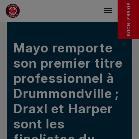
Sauter au menu principal
Sauter au contenu principal
Sauter au pied de page
DANS LES NOUVELLES
SUIVEZ-NOUS
base.navigat
Mayo remporte
son premier titre
professionnel à
Drummondville ;
Draxl et Harper
sont les