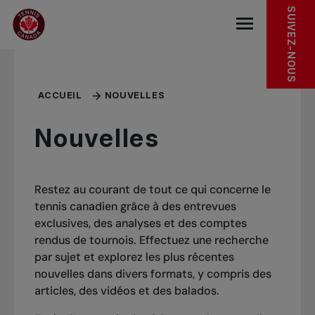
Sauter au menu principal
Sauter au contenu principal
Sauter au pied de page
SUIVEZ-NOUS
base.navigat
ACCUEIL
NOUVELLES
Nouvelles
Restez au courant de tout ce qui concerne le
tennis canadien grâce à des entrevues
exclusives, des analyses et des comptes
rendus de tournois. Effectuez une recherche
par sujet et explorez les plus récentes
nouvelles dans divers formats, y compris des
articles, des vidéos et des balados.