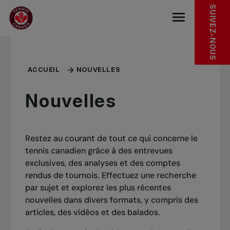
Sauter au menu principal
Sauter au contenu principal
Sauter au pied de page
SUIVEZ-NOUS
base.navigat
ACCUEIL
NOUVELLES
Nouvelles
Restez au courant de tout ce qui concerne le
tennis canadien grâce à des entrevues
exclusives, des analyses et des comptes
rendus de tournois. Effectuez une recherche
par sujet et explorez les plus récentes
nouvelles dans divers formats, y compris des
articles, des vidéos et des balados.