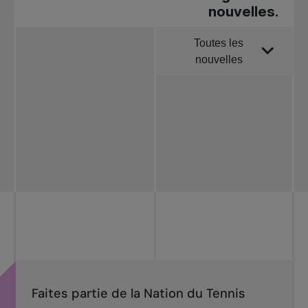
nouvelles.
Toutes les
Trier par
nouvelles
Toutes les
nouvelles
Tennis
professionnel
Redéfinir le jeu
Tournois
nationaux
Faites partie de la Nation du Tennis