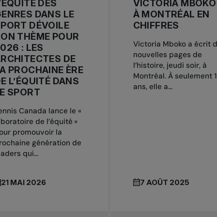
’ÉQUITÉ DES
VICTORIA MBOKO
ENRES DANS LE
À MONTRÉAL EN
PORT DÉVOILE
CHIFFRES
SON THÈME POUR
Victoria Mboko a écrit 
026 : LES
nouvelles pages de
RCHITECTES DE
l’histoire, jeudi soir, à
A PROCHAINE ÈRE
Montréal. À seulement 
E L’ÉQUITÉ DANS
ans, elle a...
E SPORT
ennis Canada lance le «
aboratoire de l’équité »
our promouvoir la
rochaine génération de
eaders qui...
21 MAI 2026
7 AOÛT 2025