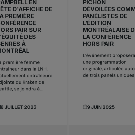
CAMPBELL EN
PICHON
ÊTE D'AFFICHE DE
DÉVOILÉES COM
A PREMIÈRE
PANÉLISTES DE
CONFÉRENCE
L’ÉDITION
ORS PAIR SUR
MONTRÉALAISE D
'ÉQUITÉ DES
LA CONFÉRENCE
ENRES À
HORS PAIR
MONTRÉAL
L’événement proposer
une programmation
a première femme
originale, articulée auto
ntraîneur dans la LNH,
de trois panels uniques
ctuellement entraîneure
djointe du Kraken de
eattle, se joindra à...
8 JUILLET 2025
9 JUIN 2025