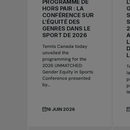
PROGRAMME DE
L
HORS PAIR : LA
G
CONFÉRENCE SUR
S
L’ÉQUITÉ DES
GENRES DANS LE
2
SPORT DE 2026
A
L
Tennis Canada today
D
unveiled the
L
programming for the
2026 UNMATCHED:
T
Gender Equity in Sports
l
Conference presented
p
by...
p
l
16 JUIN 2026