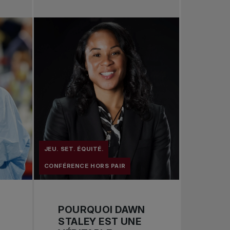
Toutes les nouvelles
Tennis professionnel
Redéfinir le jeu
Tournois nationaux
JEU. SET. ÉQUITÉ.
CONFÉRENCE HORS PAIR
POURQUOI DAWN
STALEY EST UNE