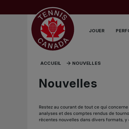
Sauter au menu principal
Sauter au contenu principal
Sauter au pied de page
JOUER
PERF
ACCUEIL
NOUVELLES
Nouvelles
Restez au courant de tout ce qui concerne
analyses et des comptes rendus de tournois
récentes nouvelles dans divers formats, y 