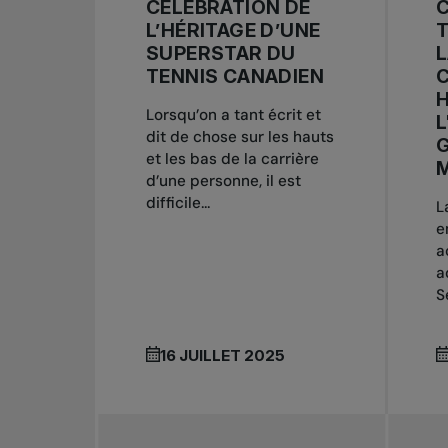
CÉLÉBRATION DE
L’HÉRITAGE D’UNE
T
SUPERSTAR DU
L
TENNIS CANADIEN
H
Lorsqu’on a tant écrit et
L
dit de chose sur les hauts
G
et les bas de la carrière
d’une personne, il est
difficile...
L
e
a
a
S
16 JUILLET 2025