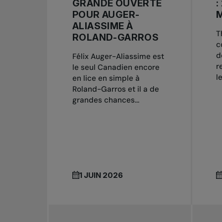
GRANDE OUVERTE
:
POUR AUGER-
ALIASSIME À
T
ROLAND-GARROS
c
d
Félix Auger-Aliassime est
r
le seul Canadien encore
l
en lice en simple à
Roland-Garros et il a de
grandes chances...
1 JUIN 2026