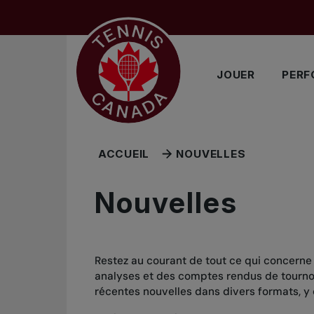
Sauter au menu principal
Sauter au contenu principal
Sauter au pied de page
JOUER
PERF
ACCUEIL
NOUVELLES
Nouvelles
Restez au courant de tout ce qui concerne
analyses et des comptes rendus de tournois
récentes nouvelles dans divers formats, y 