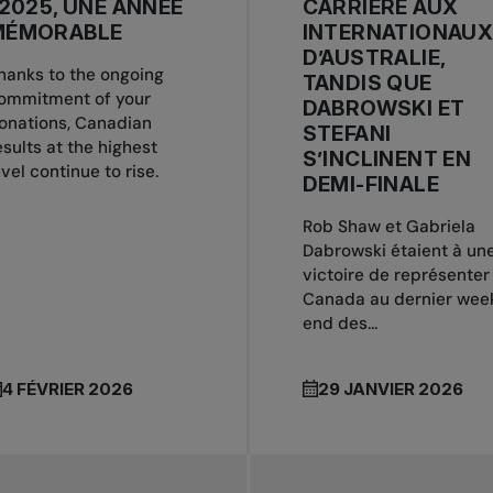
 2025, UNE ANNÉE
CARRIÈRE AUX
MÉMORABLE
INTERNATIONAU
D’AUSTRALIE,
hanks to the ongoing
TANDIS QUE
ommitment of your
DABROWSKI ET
onations, Canadian
STEFANI
esults at the highest
S’INCLINENT EN
evel continue to rise.
DEMI-FINALE
Rob Shaw et Gabriela
Dabrowski étaient à un
victoire de représenter 
Canada au dernier wee
end des...
4 FÉVRIER 2026
29 JANVIER 2026