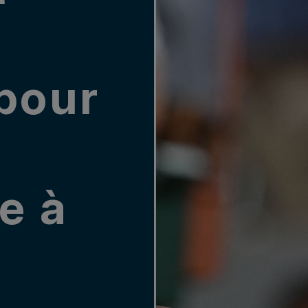
pour
e à