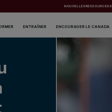
NOUVELLES
RESSOURCES
S
ORMER
ENTRAÎNER
ENCOURAGER LE CANADA
u
a
t