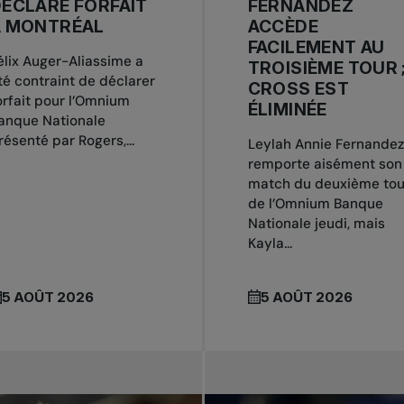
ÉCLARE FORFAIT
FERNANDEZ
À MONTRÉAL
ACCÈDE
FACILEMENT AU
élix Auger-Aliassime a
TROISIÈME TOUR 
té contraint de déclarer
CROSS EST
orfait pour l’Omnium
ÉLIMINÉE
anque Nationale
résenté par Rogers,...
Leylah Annie Fernandez
remporte aisément son
match du deuxième tou
de l’Omnium Banque
Nationale jeudi, mais
Kayla...
5 AOÛT 2026
5 AOÛT 2026