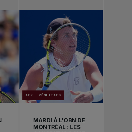
Toutes les nouvelles
Tennis professionnel
Redéfinir le jeu
Tournois nationaux
ATP
RÉSULTATS
N
MARDI À L'OBN DE
MONTRÉAL : LES