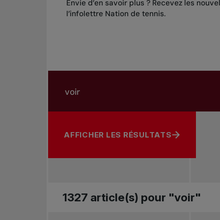
Envie d’en savoir plus ? Recevez les nouve
l’infolettre Nation de tennis
.
Rechercher dans les nouvelles
Rechercher par sujet, joueur ou autre
AFFICHER LES RÉSULTATS
1327 article(s) pour "voir"