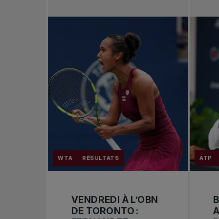
WTA
RÉSULTATS
ATP
VENDREDI À L’OBN
B
DE TORONTO :
A