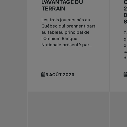
L’AVANTAGE DU
TERRAIN
2
D
Les trois joueurs nés au
S
Québec qui prennent part
au tableau principal de
C
l’Omnium Banque
q
Nationale présenté par...
d
c
d
3 AOÛT 2026