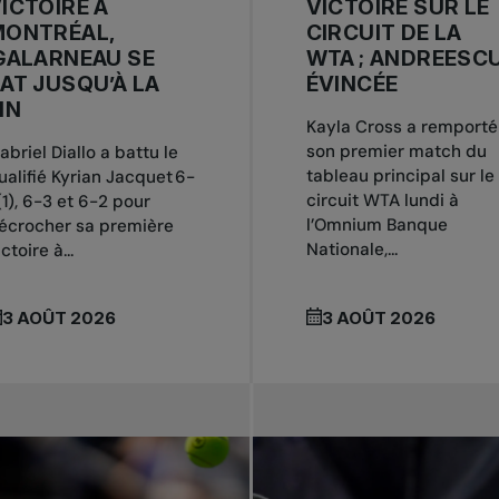
ICTOIRE À
VICTOIRE SUR LE
MONTRÉAL,
CIRCUIT DE LA
GALARNEAU SE
WTA ; ANDREESC
AT JUSQU’À LA
ÉVINCÉE
IN
Kayla Cross a remporté
son premier match du
abriel Diallo a battu le
tableau principal sur le
ualifié Kyrian Jacquet 6-
circuit WTA lundi à
(1), 6-3 et 6-2 pour
l’Omnium Banque
écrocher sa première
Nationale,...
ctoire à...
3 AOÛT 2026
3 AOÛT 2026