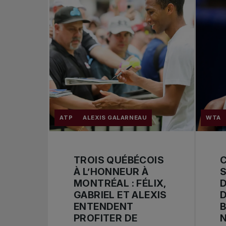
ATP
ALEXIS GALARNEAU
WTA
TROIS QUÉBÉCOIS
À L’HONNEUR À
S
MONTRÉAL : FÉLIX,
D
GABRIEL ET ALEXIS
ENTENDENT
PROFITER DE
N