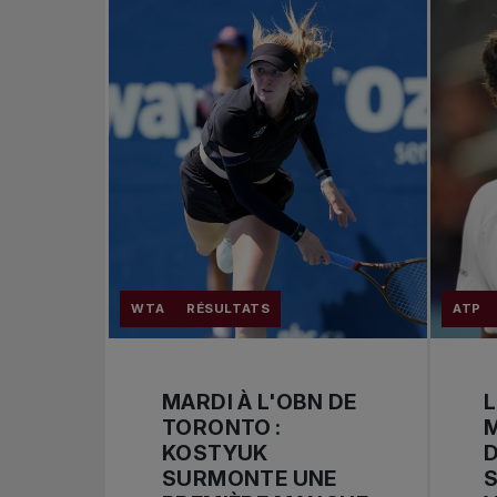
WTA
RÉSULTATS
ATP
MARDI À L'OBN DE
L
TORONTO :
M
KOSTYUK
D
SURMONTE UNE
S