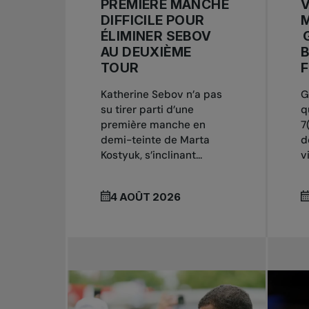
PREMIÈRE MANCHE
V
DIFFICILE POUR
ÉLIMINER SEBOV
AU DEUXIÈME
B
TOUR
F
Katherine Sebov n’a pas
G
su tirer parti d’une
q
première manche en
7
demi-teinte de Marta
d
Kostyuk, s’inclinant...
vi
4 AOÛT 2026