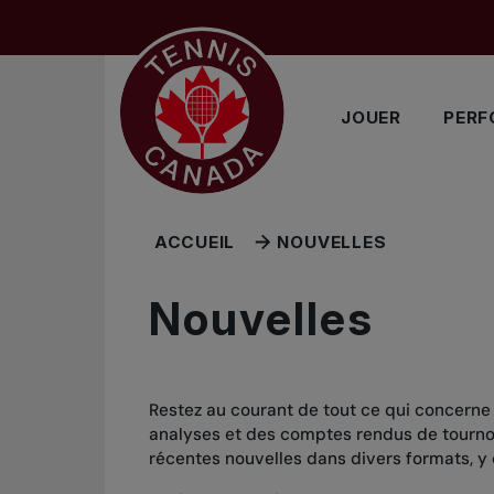
Sauter au menu principal
Sauter au contenu principal
Sauter au pied de page
JOUER
PERF
ACCUEIL
NOUVELLES
Nouvelles
Restez au courant de tout ce qui concerne
analyses et des comptes rendus de tournois
récentes nouvelles dans divers formats, y 