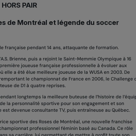
e HORS PAIR
ses de Montréal et légende du soccer
ale française pendant 14 ans, attaquante de formation.
’
A.S. Brienne
, puis a rejoint le
Saint-Memmie Olympique
à 16
la première joueuse française professionnelle à évoluer aux
 où elle a été élue meilleure joueuse de la
WUSA
en 2003. De
 remportant le
championnat de France
en 2006, le Challenge 
uteuse de D1 à quatre reprises.
 pendant longtemps la meilleure buteuse de l’histoire de l’équi
 de la personnalité sportive
pour son engagement et son
lle est devenue consultante TV, puis entraîneuse au Québec.
ctrice sportive des
Roses de Montréal
, une nouvelle franchise
 championnat professionnel féminin basé au Canada. Ce rôle
s sa carrière, lui permettant de mettre à profit toute son