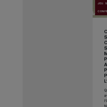
JEU. 
CONFÉ
S
C
S
P
P
L
Q
a
l
N