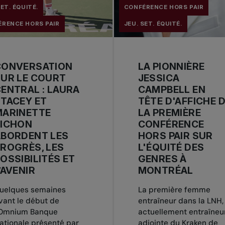
SET. ÉQUITÉ.
CONFÉRENCE HORS PAIR
RENCE HORS PAIR
JEU. SET. ÉQUITÉ.
CONVERSATION
LA PIONNIÈRE
UR LE COURT
JESSICA
ENTRAL : LAURA
CAMPBELL EN
TACEY ET
TÊTE D'AFFICHE 
MARINETTE
LA PREMIÈRE
PICHON
CONFÉRENCE
ABORDENT LES
HORS PAIR SUR
ROGRÈS, LES
L'ÉQUITÉ DES
OSSIBILITÉS ET
GENRES À
’AVENIR
MONTRÉAL
uelques semaines
La première femme
vant le début de
entraîneur dans la LNH,
’Omnium Banque
actuellement entraîneu
ationale présenté par
adjointe du Kraken de