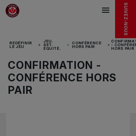
Sauter au menu principal
Sauter au contenu principal
Sauter au pied de page
PLUS À DÉCOUVRIR
SUIVEZ-NOUS
base.navigat
JEU.
CONFIRMA
REDÉFINIR
CONFÉRENCE
SET.
- CONFÉRE
LE JEU
HORS PAIR
ÉQUITÉ.
HORS PAIR
CONFIRMATION -
CONFÉRENCE HORS
PAIR