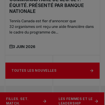
ÉQUITÉ. PRÉSENTÉ PAR BANQUE
NATIONALE
Tennis Canada est fier d’annoncer que
32 organismes ont reçu une aide financière dans
le cadre du programme de...
3 JUIN 2026
TOUTES LES NOUVELLES
SOUTENIR LE
FILLES. SET.
LES FEMMES ET LE
JEU. SET. ÉQUITÉ.
TENNIS
MATCH.
LEADERSHIP