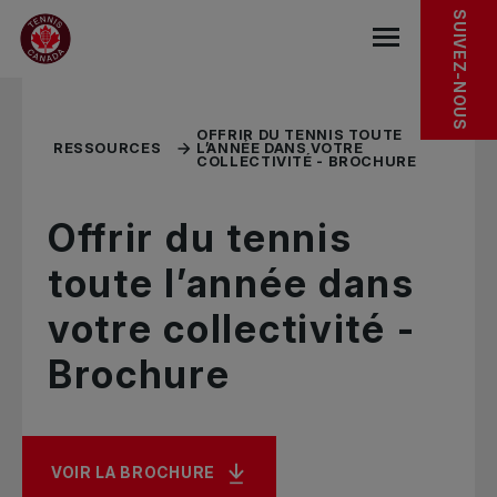
Sauter au menu principal
Sauter au contenu principal
Sauter au pied de page
RESSOURCES CONNEXES
SUIVEZ-NOUS
base.navigat
OFFRIR DU TENNIS TOUTE
RESSOURCES
L’ANNÉE DANS VOTRE
COLLECTIVITÉ - BROCHURE
Offrir du tennis
toute l’année dans
votre collectivité -
Brochure
VOIR LA BROCHURE