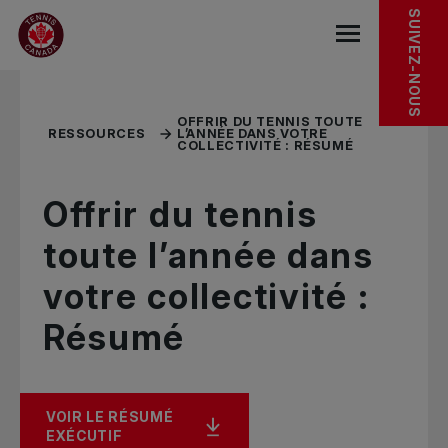
Sauter au menu principal
Sauter au contenu principal
Sauter au pied de page
RESSOURCES CONNEXES
SUIVEZ-NOUS
base.navigat
OFFRIR DU TENNIS TOUTE
RESSOURCES
L’ANNÉE DANS VOTRE
COLLECTIVITÉ : RÉSUMÉ
Offrir du tennis
toute l’année dans
votre collectivité :
Résumé
VOIR LE RÉSUMÉ
EXÉCUTIF