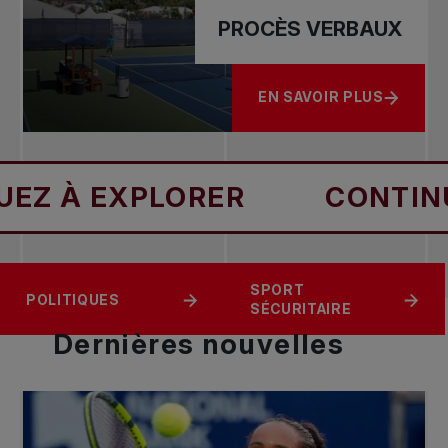
PROCÈS VERBAUX
EN SAVOIR PLUS
À PROPOS DE PROCÈS 
EXPLORER
CONTINUEZ À 
À PROPOS DE
SPORT
RESSOURCES
POLITIQUES
TENNIS CANADA
SÉCURITAIRE
Dernières
nouvelles