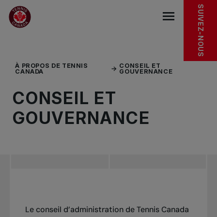
Sauter au menu principal
Sauter au contenu principal
Sauter au pied de page
CONTINUEZ À EXPLORER
SUIVEZ-NOUS
base.navigat
À PROPOS DE TENNIS
CONSEIL ET
CANADA
GOUVERNANCE
CONSEIL ET
GOUVERNANCE
Le conseil d’administration de Tennis Canada