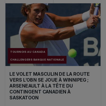
Simple: Maxime CRESSY (USA)
Double: Manuel GUINARD (FRA) / Arthur
RINDERKNECH (FRA)
2019
Simple: Ricardas Berankis (LTU)
TOURNOIS AU CANADA
Double: Scott CLAYTON (GBR) / Adil
SHAMASDIN (CAN)
CHALLENGERS BANQUE NATIONALE
_____________________________________________
LE VOLET MASCULIN DE LA ROUTE
VERS L’OBN SE JOUE À WINNIPEG ;
2018
ARSENEAULT À LA TÊTE DU
CONTINGENT CANADIEN À
Simple: Denis KUDLA (USA)
SASKATOON
Double: Joris DE LOORE (BEL) / Frederik
NIELSEN (DAN)