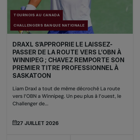
Simple: Aidan MAYO (USA)
Double:
Robert CASH (USA) / JJ TRACY (USA)
TOURNOIS AU CANADA
CHALLENGERS BANQUE NATIONALE
2023
DRAXL S’APPROPRIE LE LAISSEZ-
Simple: Zizou BERG (BEL)
PASSER DE LA ROUTE VERS L’OBN À
Double: Andre GORANSON (SWE) / Tobby
WINNIPEG ; CHAVEZ REMPORTE SON
SAMUEL (GBR)
PREMIER TITRE PROFESSIONNEL À
SASKATOON
2022
Liam Draxl a tout de même décroché La route
vers l’OBN a Winnipeg. Un peu plus à l’ouest, le
Simple: Vasek POSPISIL (CAN)
Challenger de...
Double: Julian CASH (GBR) / Henry PATTEN
(GBR)
27 JUILLET 2026
2020