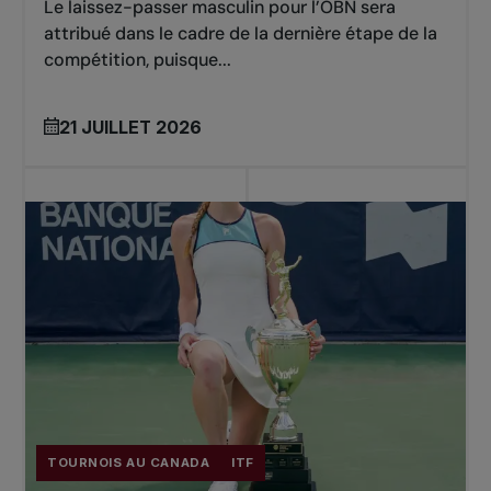
Le laissez-passer masculin pour l’OBN sera
attribué dans le cadre de la dernière étape de la
2017
compétition, puisque...
Simple: Denis SHAPOVALOV (CAN)
Double: Sam GOTH (AUS) / Adil SHAMASDIN
21 JUILLET 2026
(CAN)
2016
Simple: Daniel Evans (GBR)
Double: James CERRATANI (USA) / Max
SCHNUR (USA)
2015
Simple: John-Patrick SMITH (AUS)
TOURNOIS AU CANADA
ITF
Double: Philip BESTER (CAN) / Chris GUCCIONE