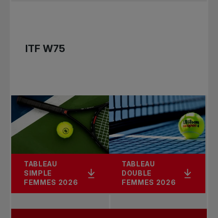
L’activité se déroulera le 16 juillet de 8 h à 10 h
directement sur les terrains des Championnats
Banque Nationale de Granby. À la suite de
l’activité, les enfants seront invités à assister
ITF W75
gratuitement à la séance de jour sur le Court
central.
pour vous inscrire.
Les places sont limitées, ne tardez pas!
TABLEAU
TABLEAU
SIMPLE
DOUBLE
FEMMES 2026
FEMMES 2026