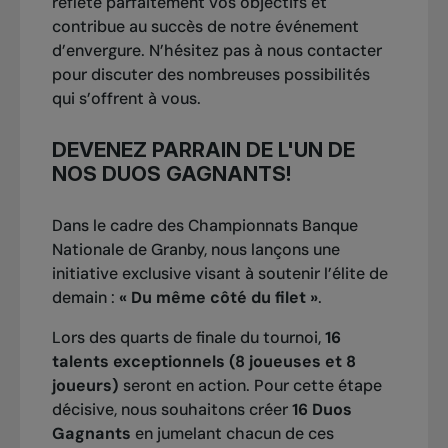
reflète parfaitement vos objectifs et
contribue au succès de notre événement
d’envergure. N’hésitez pas à nous contacter
2008
pour discuter des nombreuses possibilités
qui s’offrent à vous.
Simple: Alex Bogdanovic
Double: Philip Bester / Peter Polansky
DEVENEZ PARRAIN DE L'UN DE
NOS DUOS GAGNANTS!
2007
Dans le cadre des Championnats Banque
Simple: Takao Suzuki
Nationale de Granby, nous lançons une
Double: Sanchai Ratiwatana /Sonchat Ratiwatana
initiative exclusive visant à soutenir l’élite de
demain :
« Du même côté du filet »
.
Lors des quarts de finale du tournoi,
16
2006
talents exceptionnels (8 joueuses et 8
Simple: Frank Dancevic
joueurs)
seront en action. Pour cette étape
Double: Alessandro Gravina /Gary Lugassy
décisive, nous souhaitons créer
16 Duos
Gagnants
en jumelant chacun de ces