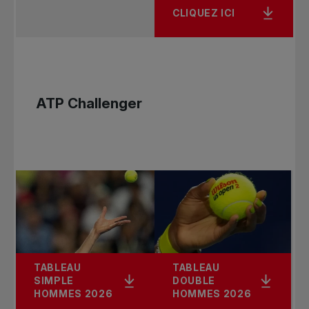
à 12 ans qui souhaitent découvrir le tennis ou qui
CLIQUEZ ICI
possèdent peu d’expérience.
Les participants auront l’occasion d’apprendre
les bases du tennis — servir, échanger et
ATP Challenger
marquer des points — dans un environnement
amusant, accueillant et stimulant.
Au programme :
- Initiation aux principes fondamentaux du
tennis;
- Activités ludiques favorisant la confiance et la
motivation;
- Apprentissage du service, de l’échange et du
pointage.
TABLEAU
TABLEAU
SIMPLE
DOUBLE
HOMMES 2026
HOMMES 2026