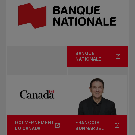
2019
tournoi de deux façons :
Des repas offerts pendant vos quarts de
2018
travail
Simple: Lizette Cabrera
Simple: Peter Polansky
Double: Junri Namigata / Haruka Kaji
Par téléphone : en communiquant avec la
Double: Alex Lawson / Zhe Li
La chance de participer à divers tirages
billetterie du Palace de Granby au (450) 375-
Les clients sont avisés que l’horaire des matchs,
2262
les dates des séances, le nombre de matchs et
Une invitation au brunch des bénévoles
En personne (durant le tournoi seulement) : à
2018
les heures de début peuvent être modifiés pour
2017
la billetterie située à l’entrée du parc Saint-
BANQUE
toutes les séances. Un billet ne peut être
Une invitation au party de Noël des
Simple: Julia Glushko
Luc.
NATIONALE
échangé ou crédité en raison de changements
Simple: Blaz Kavcic
bénévoles
Double: Ellen Perez / Arina Rodionova
apportés à l’horaire des matchs.
Double: Joe Salisbury / Jackson Withrow
Chasseurs de balles recherchés
La politique suivante s’applique aux billets de
2017
séance quotidienne achetés directement auprès
2016
Tu es dynamique, attentif, tu aimes le tennis
des Championnats Banque Nationale de Granby.
Simple: Cristiana Ferrando
et veux vivre une expérience unique sur le
Simple: Frances Tiafoe
Double: Ellen Perrez / Carol Zhao
Veuillez noter que les catégories suivantes de
terrain? Rejoins notre équipe de chasseurs de
Double: Guilherme Clezar / Alejandro Gonzalez
billets sont exclues de cette politique et ne
balles! C’est l’occasion parfaite de côtoyer
peuvent pas faire l’objet d’un crédit ou d’un
les joueurs de près et de contribuer à la
GOUVERNEMENT
FRANÇOIS
2016
DU CANADA
BONNARDEL
échange :
fluidité des matchs d’un tournoi
2015