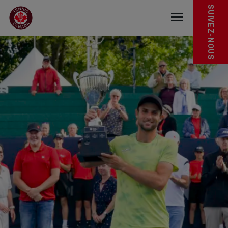
Sauter au menu principal
Sauter au contenu principal
Sauter au pied de page
NOS PARTENAIRES
INFOS TOURNOI
SUIVEZ-NOUS
base.navigat