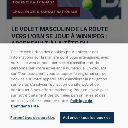
TOURNOIS AU CANADA
CHALLENGERS BANQUE NATIONALE
LE VOLET MASCULIN DE LA ROUTE
VERS L’OBN SE JOUE À WINNIPEG ;
ARSENEAULT À LA TÊTE DU
CONTINGENT CANADIEN À
Ce site web utilise des cookies pour collecter des
SASKATOON
informations sur la manière dont vous interagissez avec
notre site web et nous permettre d'améliorer et de
personnaliser votre expérience numérique. En cliquant
Le laissez-passer masculin pour l’OBN sera
sur "Tout accepter", vous acceptez l'enregistrement de
attribué dans le cadre de la dernière étape de la
cookies sur votre appareil afin d'améliorer la navigation
compétition, puisque...
sur le site, d'analyser l'utilisation du site web et de
contribuer à nos efforts marketing. Pour en savoir plus
sur notre traitement des données personnelles et des
21 JUILLET 2026
cookies, veuillez consulter notre
Politique de
Confidentialité
.
Paramètres des cookies
Autoriser tous les cookies