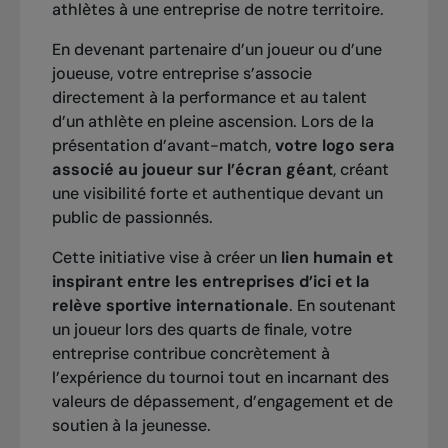
athlètes à une entreprise de notre territoire.
2005
En devenant partenaire d’un joueur ou d’une
Simple: Danai Udomchoke
joueuse, votre entreprise s’associe
Double: Johan Landsberg / Yen-Hsun Lu
directement à la performance et au talent
d’un athlète en pleine ascension. Lors de la
présentation d’avant-match,
votre logo sera
associé au joueur sur l’écran géant
, créant
2004
une visibilité forte et authentique devant un
Simple: Michael Russell
public de passionnés.
Double: Brian Baker / Frank Dancevic
Cette initiative vise à créer un
lien humain et
inspirant entre les entreprises d’ici et la
relève sportive internationale
. En soutenant
2003
un joueur lors des quarts de finale, votre
Simple: Frank Dancevic
entreprise contribue concrètement à
Double: Yen-Hsun Lu / Danai Udomchoke
l’expérience du tournoi tout en incarnant des
valeurs de dépassement, d’engagement et de
soutien à la jeunesse.
2002