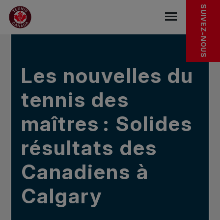
Sauter au menu principal
Sauter au contenu principal
Sauter au pied de page
DANS LES NOUVELLES
SUIVEZ-NOUS
base.navigat
Les nouvelles du
tennis des
maîtres : Solides
résultats des
Canadiens à
Calgary