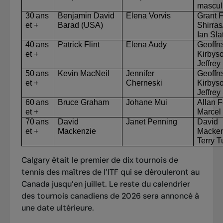
mascul
30 ans
Benjamin David
Elena
Vorvis
Grant F
et +
Barad
(USA)
Shirras
Ian Sla
40 ans
Patrick Flint
Elena
Audy
Geoffr
et +
Kirbys
Jeffrey
50 ans
Kevin
MacNeil
Jennifer
Geoffr
et +
Cherneski
Kirbys
Jeffrey
60 ans
Bruce Graham
Johane
Mui
Allan F
et +
Marcel
70 ans
David
Janet
Penning
David
et +
Mackenzie
Macken
Terry
T
Calgary était le premier de dix tournois de
tennis des maîtres de l’ITF qui
se dérouleront au
Canada jusqu’en juillet
. Le reste du calendrier
des tournois canadiens de 2026 sera annoncé à
une date ultérieure.