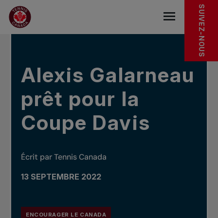
Sauter au menu principal
Sauter au contenu principal
Sauter au pied de page
DANS LES NOUVELLES
SUIVEZ-NOUS
base.navigat
Alexis Galarneau
prêt pour la
Coupe Davis
Écrit par Tennis Canada
13 SEPTEMBRE 2022
ENCOURAGER LE CANADA