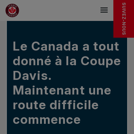
Sauter au menu principal
Sauter au contenu principal
Sauter au pied de page
DANS LES NOUVELLES
SUIVEZ-NOUS
base.navigat
Le Canada a tout
donné à la Coupe
Davis.
Maintenant une
route difficile
commence