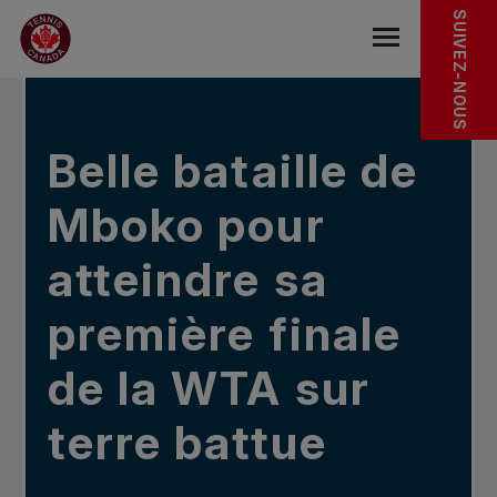
Sauter au menu principal
Sauter au contenu principal
Sauter au pied de page
DANS LES NOUVELLES
SUIVEZ-NOUS
base.navigat
Belle bataille de
Mboko pour
atteindre sa
première finale
de la WTA sur
terre battue