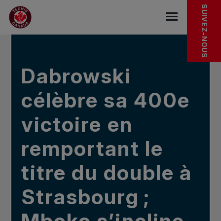
Sauter au menu principal
Sauter au contenu principal
Sauter au pied de page
DANS LES NOUVELLES
SUIVEZ-NOUS
base.navigat
Dabrowski
célèbre sa 400e
victoire en
remportant le
titre du double à
Strasbourg ;